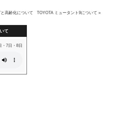
グと高齢化について
TOYOTA ミュータント9について
»
いて
日・7日・8日