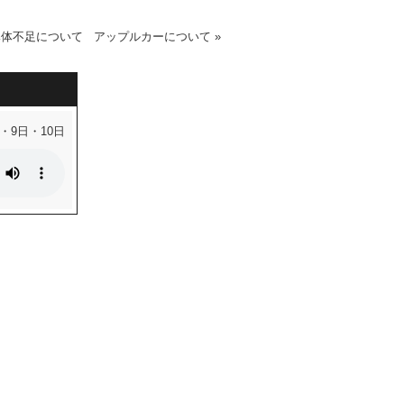
導体不足について
アップルカーについて
»
・9日・10日