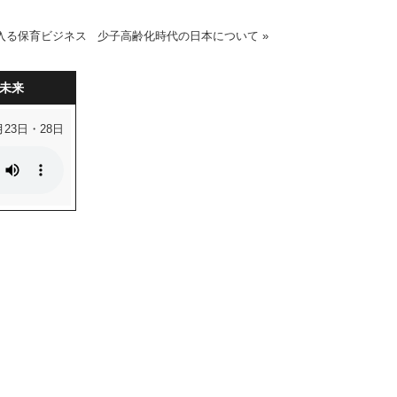
入る保育ビジネス
少子高齢化時代の日本について
»
未来
月23日・28日