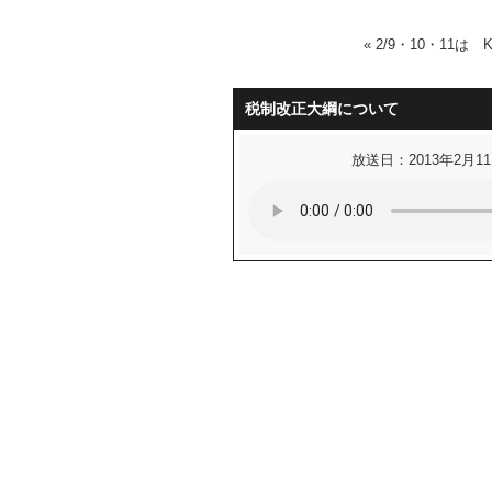
«
2/9・10・11は KA
税制改正大綱について
放送日：2013年2月1