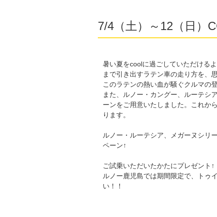
7/4（土）～12（日）C
暑い夏をcoolに過ごしていただけ
まで引き出すラテン車の走り方を、思
このラテンの熱い血が騒ぐクルマの登場
また、ルノー・カングー、ルーテシ
ーンをご用意いたしました。これか
ります。
ルノー・ルーテシア、メガーヌシリ
ペーン↑
ご試乗いただいたかたにプレゼント↑
ルノー鹿児島では期間限定で、トゥイ
い！！