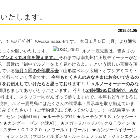
いいたします。
2015.01.05
す。
ｾｰﾙｽｱﾄﾞﾊﾞｲｻﾞｰのwakamatsu-kです。 本日１月５日（月）より通常
ろしくお願いいたします。
ルノー鹿児島は、皆さまの
ープンより丸８年を迎えます。
それまでは南九州に正規ディーラーがな
、 最近は『街中でルノーをよく見かけるよ。』という嬉しい言葉を頂
している
毎月１回の外部展示会
（山形屋ベルグ広場・オプシアミスミ・
して行っていく予定です。
今年もたくさんのみなさまにお会いできるの
さをお伝えしていけたらと思っております！！
＜ルノーオーナーのみな
頂きましてありがとうございます。 今年も
24時間365日体制で、みな
参ります。
スタッフ一同がんばって参りますので、本年もどうぞよろし
現在、ルノー鹿児島にはたくさんの試乗車・展示車を取り揃えていま
てみてください！（ご予約優先にて承っております。） ≪試乗車≫ ★
 ゼン（5速MT車） ★ルーテシアGT ★ルーテシアＲＳ（シャシー・
 ★カングー ゼン（4速AT） ★メガーヌハッチバックＧＴライン ★
ヌエステートＧＴ２２０（ノワールエトワール） ★カングーペイサージ
ア インテンス（マロンアルダンＭ・ルージュフラムＭ・ジョンエクレ