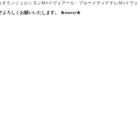
（オランジュルシヨンＭ×イヴォアール・ブルーメディテナレＭ×イヴォ
よろしくお願いいたします。 ★merci★