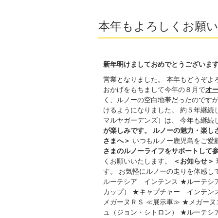
本年もよろしくお願
新年明けましておめでとうございま
営業となりました。 本年もどうぞよ
おかげをもちまして今年の８月で
オ
く、ルノーの空白地帯だったのですが
けるようになりました。 約５年継続
マルヤガーデンズ）は、 今年も継続
が楽しみです。 ルノーの魅力・楽し
さまへ＞
いつもルノー鹿児島をご愛顧
さまのルノーライフをサポートして
くお願いいたします。
＜お知らせ＞
す。 お気軽にルノーの走りを体感し
ルーテシア インテンス ★ルーテシア
カップ） ★キャプチャー インテンス
メガーヌＲＳ ≪展示車≫ ★メガー
ュ（ジョン・シトロン） ★ルーテシ