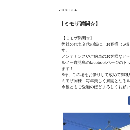
2018.03.04
【ミモザ満開☆】
【ミモザ満開☆】
弊社の代表交代の際に、お客様（S
す。
メンテナンスやご納車のお客様など
ルノー鹿児島のfacebookページ
ます！
S様、この場をお借りして改めて御礼
ミモザ同様、毎年美しく満開となる
今後ともご愛顧のほどよろしくお願