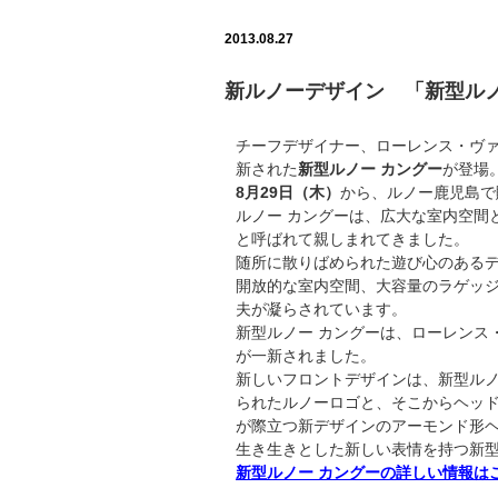
2013.08.27
新ルノーデザイン 「新型ルノ
チーフデザイナー、ローレンス・ヴ
新された
新型ルノー カングー
が登場
8月29日（木）
から、ルノー鹿児島で
ルノー カングーは、広大な室内空間と
と呼ばれて親しまれてきました。
随所に散りばめられた遊び心のある
開放的な室内空間、大容量のラゲッ
夫が凝らされています。
新型ルノー カングーは、ローレンス
が一新されました。
新しいフロントデザインは、新型ルノ
られたルノーロゴと、そこからヘッ
が際立つ新デザインのアーモンド形
生き生きとした新しい表情を持つ新型
新型ルノー カングーの詳しい情報は