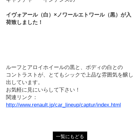
イヴォアール（白）×ノワールエトワール（黒）が
入
荷致しました
！
ルーフとアロイホイールの黒と、ボディの白との
コントラストが、とてもシックで上品な雰囲気を醸し
出しています。
お気軽に見にいらして下さい！
関連リンク：
http://www.renault.jp/car_lineup/captur/index.html
一覧にもどる