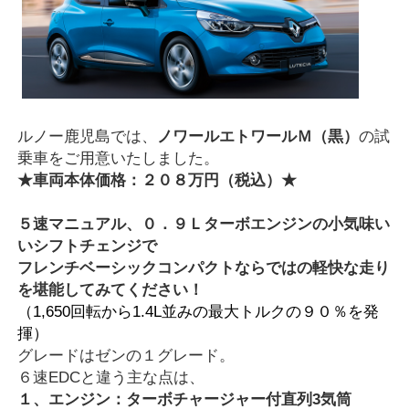
ルノー鹿児島では、
ノワールエトワールＭ（黒）
の試
乗車をご用意いたしました。
★車両本体価格：２０８万円（税込）★
５速マニュアル、０．９Ｌターボエンジンの小気味い
いシフトチェンジで
フレンチベーシックコンパクトならではの軽快な走り
を堪能してみてください！
（1,650回転から1.4L並みの最大トルクの９０％を発
揮）
グレードはゼンの１グレード。
６速EDCと違う主な点は、
１、エンジン：ターボチャージャー付直列3気筒